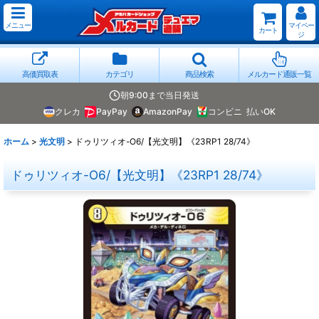
メニュー
マイペー
カート
ジ
高価買取表
カテゴリ
商品検索
メルカード通販一覧
朝9:00まで当日発送
クレカ
PayPay
AmazonPay
コンビニ
払いOK
ホーム
>
光文明
>
ドゥリツィオ-O6/【光文明】《23RP1 28/74》
ドゥリツィオ-O6/【光文明】《23RP1 28/74》