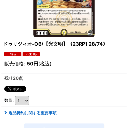
ドゥリツィオ-O6/【光文明】《23RP1 28/74》
販売価格
:
50
円
(税込)
残り20点
数量
:
返品特約に関する重要事項