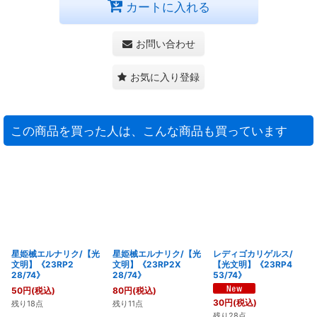
カートに入れる
お問い合わせ
お気に入り登録
この商品を買った人は、こんな商品も買っています
星姫械エルナリク/【光
星姫械エルナリク/【光
レディゴカリゲルス/
文明】《23RP2
文明】《23RP2X
【光文明】《23RP4
28/74》
28/74》
53/74》
50
円
(税込)
80
円
(税込)
30
円
(税込)
残り18点
残り11点
残り28点