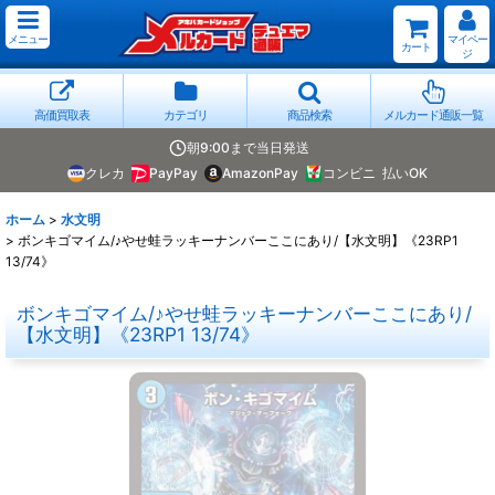
メニュー
マイペー
カート
ジ
高価買取表
カテゴリ
商品検索
メルカード通販一覧
朝9:00まで当日発送
クレカ
PayPay
AmazonPay
コンビニ
払いOK
ホーム
>
水文明
>
ボンキゴマイム/♪やせ蛙ラッキーナンバーここにあり/【水文明】《23RP1
13/74》
ボンキゴマイム/♪やせ蛙ラッキーナンバーここにあり/
【水文明】《23RP1 13/74》