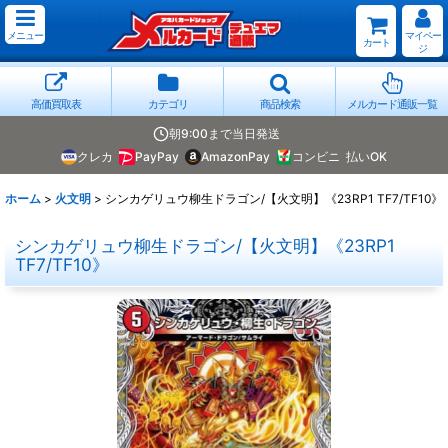
メニュー
マイペー
カート
ジ
高価買取表
カテゴリ
商品検索
メルカード通販一覧
朝9:00まで当日発送
クレカ
PayPay
AmazonPay
コンビニ
払いOK
ホーム
>
火文明
>
シンカゲリュウ柳生ドラゴン/【火文明】《23RP1 TF7/TF10》
シンカゲリュウ柳生ドラゴン/【火文明】《23RP1
TF7/TF10》