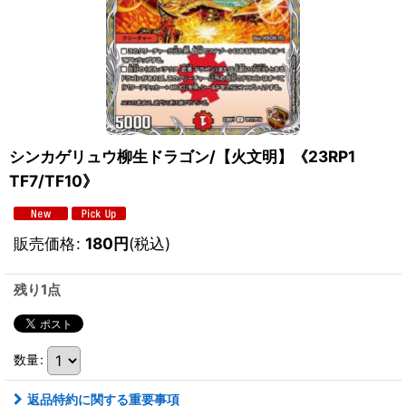
シンカゲリュウ柳生ドラゴン/【火文明】《23RP1
TF7/TF10》
販売価格
:
180
円
(税込)
残り1点
数量
:
返品特約に関する重要事項