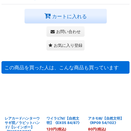
カートに入れる
お問い合わせ
お気に入り登録
この商品を買った人は、こんな商品も買っています
レアカードハンターウ
ワイラビIV/【自然文
アネモIII/【自然文明】
サギ団／ラビットハン
明】《EX05 84/87》
《RP09 54/102》
ド/【レインボー】
120
円
(税込)
80
円
(税込)