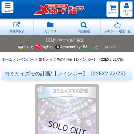
メニュー
マイペー
カート
ジ
高価買取表
カテゴリ
商品検索
メルカード通販一覧
朝9:00まで当日発送
クレカ
PayPay
AmazonPay
コンビニ
払いOK
ホーム
>
レインボー
>
ヨミとイズモの計画/【レインボー】《22EX2 22/75》
ヨミとイズモの計画/【レインボー】《22EX2 22/75》