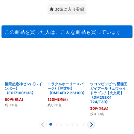
お気に入り登録
この商品を買った人は、こんな商品も買っています
極限超絶神ゼン/【レイ
ミラクルホーリースパ
ウコンピッピー/星龍王
ンボー】
ーク/【光文明】
ガイアールリュウセイ
《EX17100/138》
《DM24EX2 26/100》
ドラゴン/【火文明】
《DM25EX4
80
円
(税込)
120
円
(税込)
T24/T30》
残り11点
残り38点
30
円
(税込)
残り39点