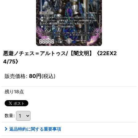
悪遊ノチェス＝アルトゥス/【闇文明】《22EX2
4/75》
販売価格
:
80
円
(税込)
残り18点
数量
:
返品特約に関する重要事項