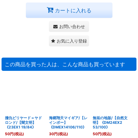
カートに入れる
お問い合わせ
お気に入り登録
この商品を買った人は、こんな商品も買っています
撞仇ビリヤード＝ヤド
海郷翔天マイギア/【レ
無垢の地版/【自然文
ロンド/【闇文明】
インボー】
明】《DM24EX2
《23EX1 19/84》
《DMEX14106/110》
53/100》
50
円
(税込)
30
円
(税込)
50
円
(税込)