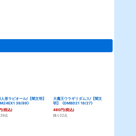
却人形ラビオール/【闇文明】
大魔王ウラギリダムス/【闇文
罪無ズゴブ垓
M24EX1 39/89》
明】《DMBD21 19/27》
インボー】《EX
円
(税込)
480
円
(税込)
120
円
(税込)
29点
残り22点
残り3点