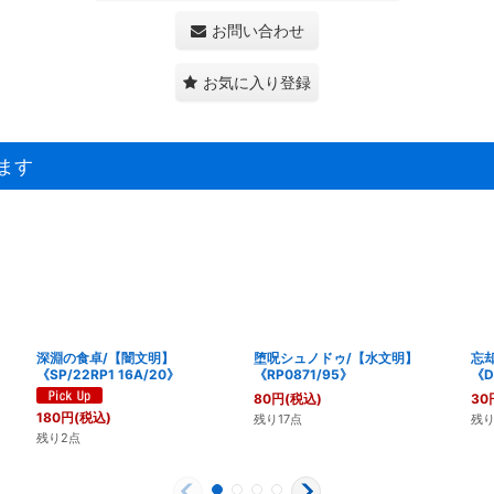
お問い合わせ
お気に入り登録
ます
深淵の食卓/【闇文明】
堕呪シュノドゥ/【水文明】
忘
《SP/22RP1 16A/20》
《RP0871/95》
《D
80
円
(税込)
30
180
円
(税込)
残り17点
残り
残り2点