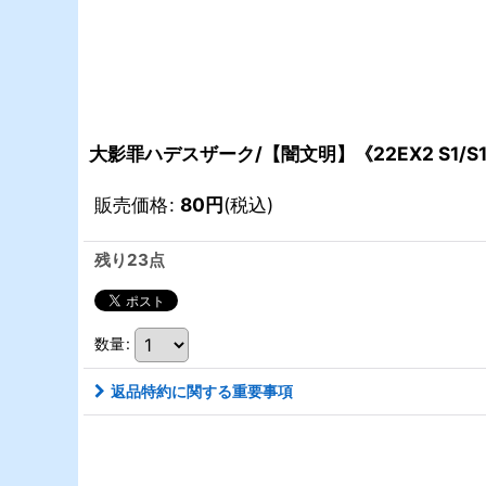
大影罪ハデスザーク/【闇文明】《22EX2 S1/S
販売価格
:
80
円
(税込)
残り23点
数量
:
返品特約に関する重要事項