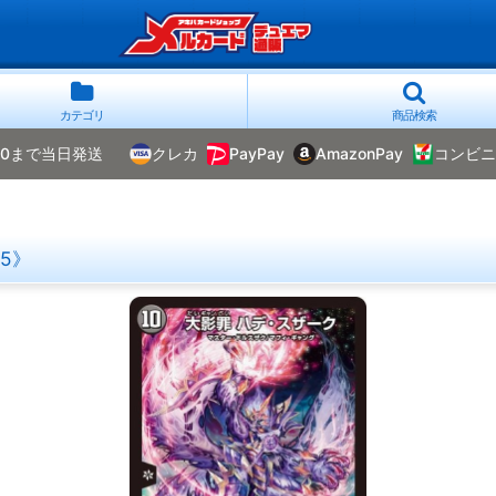
カテゴリ
商品検索
00まで当日発送
クレカ
PayPay
AmazonPay
コンビニ
》
15》