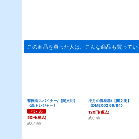
この商品を買った人は、こんな商品も買ってい
撃髄医スパイナー/【闇文明】
卍月の流星群/【闇文明】
《黒トレジャー》
《DMEX02 66/84》
120
円
(税込)
50
円
(税込)
残り1点
残り18点