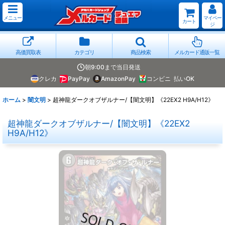
メニュー
マイペー
カート
ジ
高価買取表
カテゴリ
商品検索
メルカード通販一覧
朝9:00まで当日発送
クレカ
PayPay
AmazonPay
コンビニ
払いOK
ホーム
>
闇文明
>
超神龍ダークオブザルナー/【闇文明】《22EX2 H9A/H12》
超神龍ダークオブザルナー/【闇文明】《22EX2
H9A/H12》