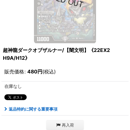
超神龍ダークオブザルナー/【闇文明】《22EX2
H9A/H12》
販売価格
:
480
円
(税込)
在庫なし
返品特約に関する重要事項
再入荷