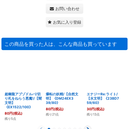
お問い合わせ
お気に入り登録
この商品を買った人は、こんな商品も買っています
超幽龍アブゾドルバ/切
爆転の妖精/【自然文
エナジーRe:ライト/
り札をねらう悪魔!/【闇
明】《DM24EX3
【水文明】《23BD7
文明】
39/80》
59/60》
《EX1522/100》
80
円
(税込)
30
円
(税込)
80
円
(税込)
残り21点
残り13点
残り5点