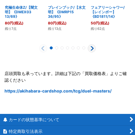
究極生命体Z/【闇文
ブレインブック/【水文
フェアリーシャワー/
明】《DMEX03
明】《DMRP15
【レインボー】
13/69》
36/95》
《BD1811/14》
80
円
(税込)
80
円
(税込)
50
円
(税込)
残り7点
残り13点
残り62点
店頭買取も承っています。詳細は下記の「買取価格表」よりご確
認ください
https://akihabara-cardshop.com/tcg/duel-masters/
カードの状態基準について
特定商取引法表示