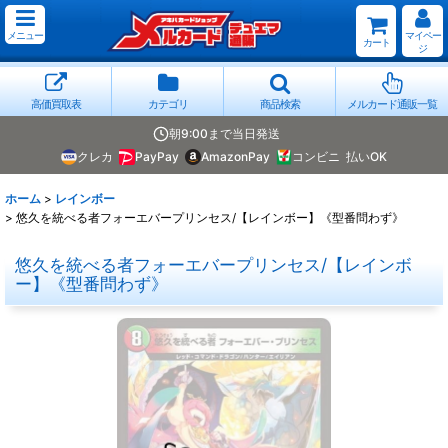
メニュー
マイペー
カート
ジ
高価買取表
カテゴリ
商品検索
メルカード通販一覧
朝9:00まで当日発送
クレカ
PayPay
AmazonPay
コンビニ
払いOK
ホーム
>
レインボー
>
悠久を統べる者フォーエバープリンセス/【レインボー】《型番問わず》
悠久を統べる者フォーエバープリンセス/【レインボ
ー】《型番問わず》