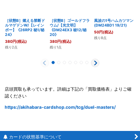
［状態B］燃える禁断ド
［状態B］ゴールドフラ
風波の1号ハムカツマン
ルマゲドンW/【レイン
ウム/【光文明】
(DM24BD1 19/21)
ボー】《26RP2 秘1/秘
《DM24EX3 秘12/秘
50
円
(税込)
24》
20》
残り8点
380
円
(税込)
380
円
(税込)
残り2点
残り1点
店頭買取も承っています。詳細は下記の「買取価格表」よりご確
認ください
https://akihabara-cardshop.com/tcg/duel-masters/
カードの状態基準について