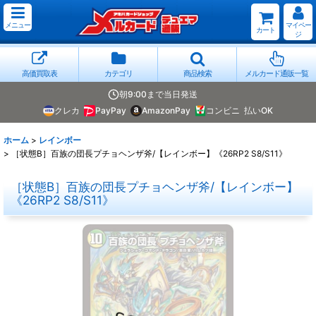
メニュー
マイペー
カート
ジ
高価買取表
カテゴリ
商品検索
メルカード通販一覧
朝9:00まで当日発送
クレカ
PayPay
AmazonPay
コンビニ
払いOK
ホーム
>
レインボー
>
［状態B］百族の団長プチョヘンザ斧/【レインボー】《26RP2 S8/S11》
［状態B］百族の団長プチョヘンザ斧/【レインボー】
《26RP2 S8/S11》