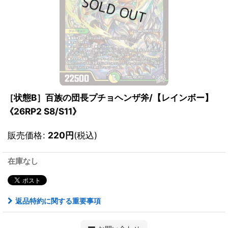
［状態B］百族の団長プチョヘンザ斧/【レインボー】
《26RP2 S8/S11》
販売価格
:
220
円
(税込)
在庫なし
返品特約に関する重要事項