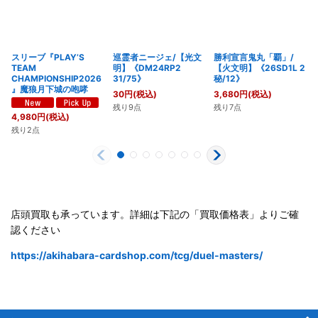
スリーブ『PLAY’S
巡霊者ニージェ/【光文
勝利宣言鬼丸「覇」/
TEAM
明】《DM24RP2
【火文明】《26SD1L 2
CHAMPIONSHIP2026
31/75》
秘/12》
』魔狼月下城の咆哮
30
円
(税込)
3,680
円
(税込)
残り9点
残り7点
4,980
円
(税込)
残り2点
店頭買取も承っています。詳細は下記の「買取価格表」よりご確
認ください
https://akihabara-cardshop.com/tcg/duel-masters/