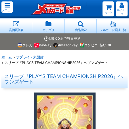
メニュー
マイペー
カート
ジ
高価買取表
カテゴリ
商品検索
メルカード通販一覧
朝9:00まで当日発送
クレカ
PayPay
AmazonPay
コンビニ
払いOK
ホーム
>
サプライ・未開封
>
スリーブ『PLAY’S TEAM CHAMPIONSHIP2026』ヘブンズゲート
スリーブ『PLAY’S TEAM CHAMPIONSHIP2026』ヘ
ブンズゲート