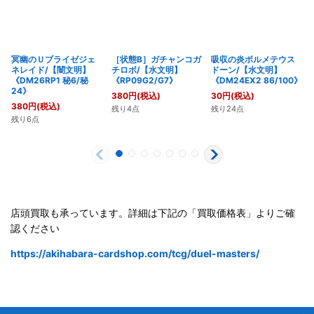
冥幽のＵブライゼジェ
［状態B］ガチャンコガ
吸収の炎ボルメテウス
ネレイド/【闇文明】
チロボ/【水文明】
ドーン/【水文明】
《DM26RP1 秘6/秘
《RP09G2/G7》
《DM24EX2 86/100》
24》
380
円
(税込)
30
円
(税込)
380
円
(税込)
残り4点
残り24点
残り6点
店頭買取も承っています。詳細は下記の「買取価格表」よりご確
認ください
https://akihabara-cardshop.com/tcg/duel-masters/