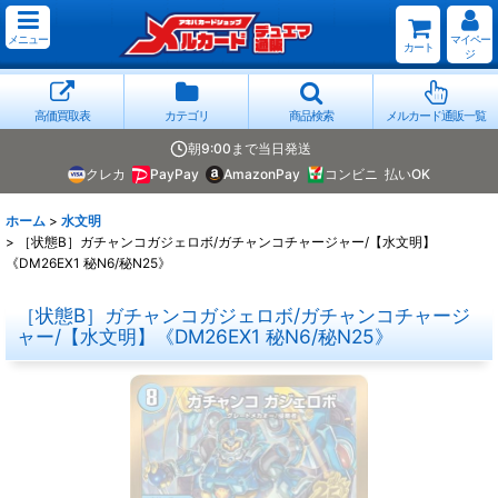
メニュー
マイペー
カート
ジ
高価買取表
カテゴリ
商品検索
メルカード通販一覧
朝9:00まで当日発送
クレカ
PayPay
AmazonPay
コンビニ
払いOK
ホーム
>
水文明
>
［状態B］ガチャンコガジェロボ/ガチャンコチャージャー/【水文明】
《DM26EX1 秘N6/秘N25》
［状態B］ガチャンコガジェロボ/ガチャンコチャージ
ャー/【水文明】《DM26EX1 秘N6/秘N25》