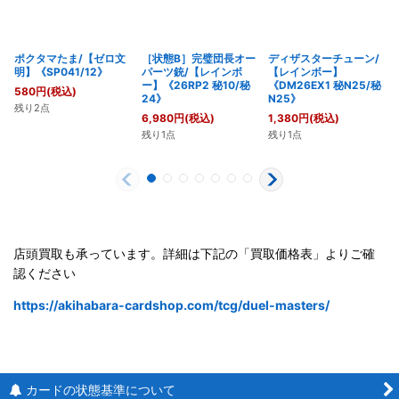
ポクタマたま/【ゼロ文
［状態B］完璧団長オー
ディザスターチューン/
明】《SP041/12》
パーツ銃/【レインボ
【レインボー】
ー】《26RP2 秘10/秘
《DM26EX1 秘N25/秘
580
円
(税込)
24》
N25》
残り2点
6,980
円
(税込)
1,380
円
(税込)
残り1点
残り1点
店頭買取も承っています。詳細は下記の「買取価格表」よりご確
認ください
https://akihabara-cardshop.com/tcg/duel-masters/
カードの状態基準について