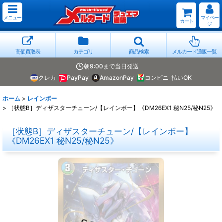
メニュー
マイペー
カート
ジ
高価買取表
カテゴリ
商品検索
メルカード通販一覧
朝9:00まで当日発送
クレカ
PayPay
AmazonPay
コンビニ
払いOK
ホーム
>
レインボー
>
［状態B］ディザスターチューン/【レインボー】《DM26EX1 秘N25/秘N25》
［状態B］ディザスターチューン/【レインボー】
《DM26EX1 秘N25/秘N25》