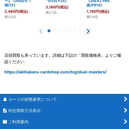
ー】《26SD1L 1
《P20/Y25》
《26EX2 PR8
秘/12》
超/PR10》
2,180
円
(税込)
2,480
円
(税込)
1,780
円
(税込)
残り1点
残り2点
残り4点
店頭買取も承っています。詳細は下記の「買取価格表」よりご確
認ください
https://akihabara-cardshop.com/tcg/duel-masters/
カードの状態基準について
特定商取引法表示
ご利用案内