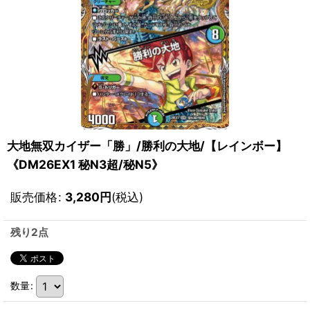
大地無双カイザー「勝」/勝利の大地/【レインボー】
《DM26EX1 秘N3超/秘N5》
販売価格
:
3,280
円
(税込)
残り2点
数量
: