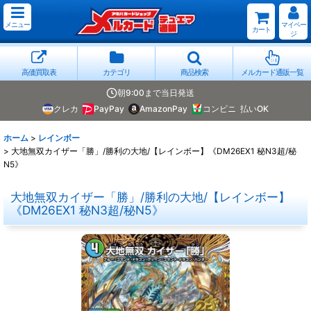
メニュー
マイペー
カート
ジ
高価買取表
カテゴリ
商品検索
メルカード通販一覧
朝9:00まで当日発送
クレカ
PayPay
AmazonPay
コンビニ
払いOK
ホーム
>
レインボー
>
大地無双カイザー「勝」/勝利の大地/【レインボー】《DM26EX1 秘N3超/秘
N5》
大地無双カイザー「勝」/勝利の大地/【レインボー】
《DM26EX1 秘N3超/秘N5》