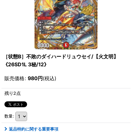
［状態B］不敗のダイハードリュウセイ/【火文明】
《26SD1L 3秘/12》
販売価格
:
980
円
(税込)
残り2点
数量
:
返品特約に関する重要事項