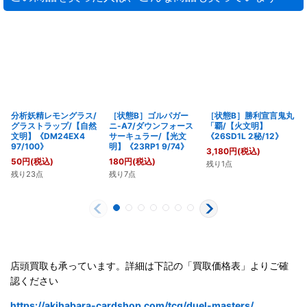
分析妖精レモングラス/
［状態B］ゴルパガー
［状態B］勝利宣言鬼丸
グラストラップ/【自然
ニ-A7/ダウンフォース
「覇/【火文明】
文明】《DM24EX4
サーキュラー/【光文
《26SD1L 2秘/12》
97/100》
明】《23RP1 9/74》
3,180
円
(税込)
50
円
(税込)
180
円
(税込)
残り1点
残り23点
残り7点
店頭買取も承っています。詳細は下記の「買取価格表」よりご確
認ください
https://akihabara-cardshop.com/tcg/duel-masters/