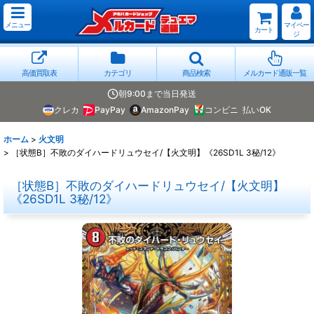
メニュー
マイペー
カート
ジ
高価買取表
カテゴリ
商品検索
メルカード通販一覧
朝9:00まで当日発送
クレカ
PayPay
AmazonPay
コンビニ
払いOK
ホーム
>
火文明
>
［状態B］不敗のダイハードリュウセイ/【火文明】《26SD1L 3秘/12》
［状態B］不敗のダイハードリュウセイ/【火文明】
《26SD1L 3秘/12》