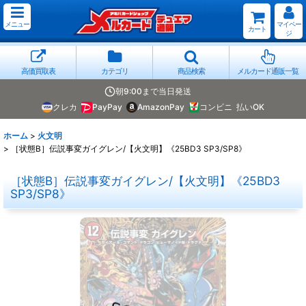
メニュー
マイペー
カート
ジ
高価買取表
カテゴリ
商品検索
メルカード通販一覧
朝9:00まで当日発送
クレカ
PayPay
AmazonPay
コンビニ
払いOK
ホーム
>
火文明
>
［状態B］伝説事変ガイグレン/【火文明】《25BD3 SP3/SP8》
［状態B］伝説事変ガイグレン/【火文明】《25BD3
SP3/SP8》