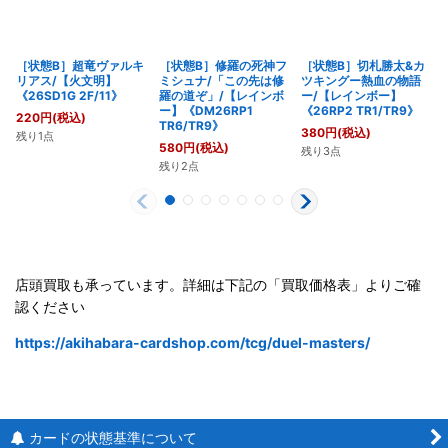
［状態B］超竜ヴァルキ
［状態B］修羅の死神フ
［状態B］切札勝太&カ
リアス/【火文明】
ミシュナ/「この先は修
ツキングー熱血の物語
《26SD1G 2F/11》
羅の道ぞ」/【レインボ
ー/【レインボー】
ー】《DM26RP1
《26RP2 TR1/TR9》
220
円
(税込)
TR6/TR9》
380
円
(税込)
残り1点
580
円
(税込)
残り3点
残り2点
店頭買取も承っています。詳細は下記の「買取価格表」よりご確
認ください
https://akihabara-cardshop.com/tcg/duel-masters/
カードの状態基準について