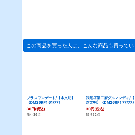
この商品を買った人は、こんな商品も買ってい
プラスワンゲート/【水文明】
我竜塔第二層ダルマンディ/【
《DM26RP1 61/77》
然文明】《DM26RP1 77/77
30
円
(税込)
30
円
(税込)
残り36点
残り32点