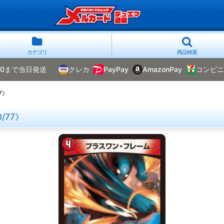
カテゴリ
商品検索
00まで当日発送
クレカ
PayPay
AmazonPay
コンビニ
7》
/77》