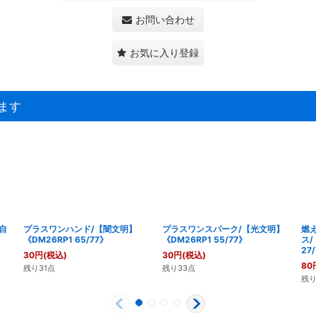
お問い合わせ
お気に入り登録
ます
自
プラスワンハンド/【闇文明】
プラスワンスパーク/【光文明】
燃
》
《DM26RP1 65/77》
《DM26RP1 55/77》
ス/
27
30
円
(税込)
30
円
(税込)
80
残り31点
残り33点
残り