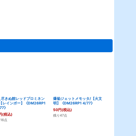
え尽きぬ館レッドプロミネン
爆焔ジェットメモッタ/【火文
我竜塔第三層
【レインボー】《DM26RP1
明】《DM26RP1 4/77》
《DM26RP1 
/77》
50
円
(税込)
120
円
(税込)
円
(税込)
残り47点
残り137点
16点