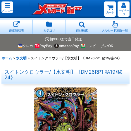
メニュー
マイペー
カート
ジ
高価買取表
カテゴリ
商品検索
メルカード通販一覧
朝9:00まで当日発送
クレカ
PayPay
AmazonPay
コンビニ
払いOK
ホーム
>
水文明
>
スイトンクロウラー/【水文明】《DM26RP1 秘19/秘24》
スイトンクロウラー/【水文明】《DM26RP1 秘19/秘
24》