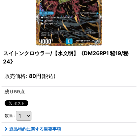
スイトンクロウラー/【水文明】《DM26RP1 秘19/秘
24》
販売価格
:
80
円
(税込)
残り59点
数量
:
返品特約に関する重要事項