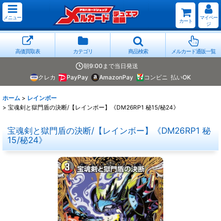
メニュー
マイペー
カート
ジ
高価買取表
カテゴリ
商品検索
メルカード通販一覧
朝9:00まで当日発送
クレカ
PayPay
AmazonPay
コンビニ
払いOK
ホーム
>
レインボー
>
宝魂剣と獄門盾の決断/【レインボー】《DM26RP1 秘15/秘24》
宝魂剣と獄門盾の決断/【レインボー】《DM26RP1 秘
15/秘24》