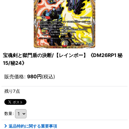
宝魂剣と獄門盾の決断/【レインボー】《DM26RP1 秘
15/秘24》
販売価格
:
980
円
(税込)
残り7点
数量
:
返品特約に関する重要事項