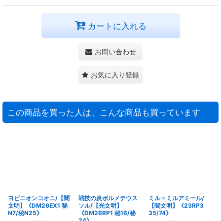
カートに入れる
お問い合わせ
お気に入り登録
この商品を買った人は、こんな商品も買っています
ヨビニオンコオニ/【闇
戦技の炎ボルメテウス
ミル＝ミルアミール/
文明】《DM26EX1 秘
ソル/【光文明】
【闇文明】《23RP3
N7/秘N25》
《DM26RP1 秘16/秘
35/74》
24》