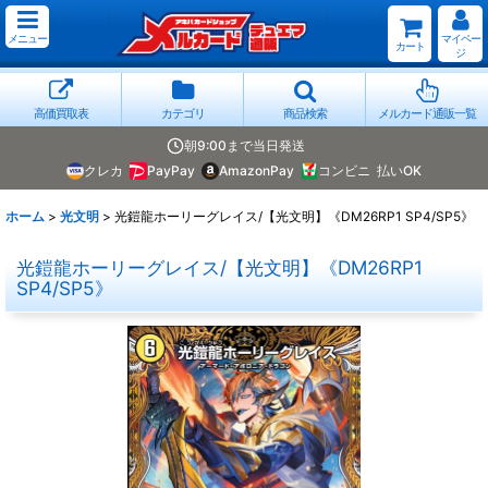
メニュー
マイペー
カート
ジ
高価買取表
カテゴリ
商品検索
メルカード通販一覧
朝9:00まで当日発送
クレカ
PayPay
AmazonPay
コンビニ
払いOK
ホーム
>
光文明
>
光鎧龍ホーリーグレイス/【光文明】《DM26RP1 SP4/SP5》
光鎧龍ホーリーグレイス/【光文明】《DM26RP1
SP4/SP5》