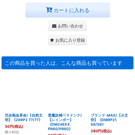
カートに入れる
お問い合わせ
お気に入り登録
この商品を買った人は、こんな商品も買っています
完全熱血革命/【自然文
悪魔妖精ベラドンナ/
ブランド-MAX/【火文
明】《26RP2 77/77》
【レインボー】
明】《DMRP21
《DM24EX4
S6/S8》
30
円
(税込)
PR60/PR60》
280
円
(税込)
残り40点