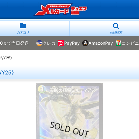
カテゴリ
商品検索
00まで当日発送
クレカ
PayPay
AmazonPay
コンビニ
/Y25》
Y25》