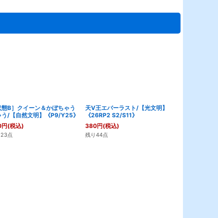
状態B］クイーン＆かぼちゃう
天V王エバーラスト/【光文明】
秩序の意志/
う/【自然文明】《P9/Y25》
《26RP2 S2/S11》
《26SD1M 1
0
円
(税込)
380
円
(税込)
380
円
(税込)
23点
残り44点
残り11点