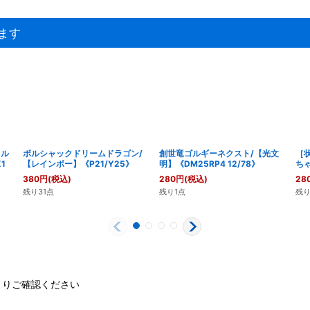
ます
クル
ボルシャックドリームドラゴン/
創世竜ゴルギーネクスト/【光文
［
1
【レインボー】《P21/Y25》
明】《DM25RP4 12/78》
ちゃ
380
円
(税込)
280
円
(税込)
28
残り31点
残り1点
残り
よりご確認ください