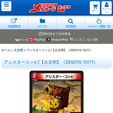
メニュー
マイペー
カート
ジ
高価買取表
カテゴリ
商品検索
メルカード通販一覧
朝9:00まで当日発送
クレカ
PayPay
AmazonPay
コンビニ
払いOK
ホーム
>
火文明
>
アシスターコッピ/【火文明】《26SD1G 10/11》
アシスターコッピ/【火文明】《26SD1G 10/11》