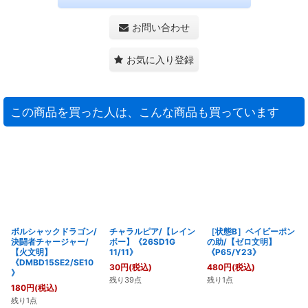
お問い合わせ
お気に入り登録
この商品を買った人は、こんな商品も買っています
ボルシャックドラゴン/
チャラルピア/【レイン
［状態B］ベイビーポン
決闘者チャージャー/
ボー】《26SD1G
の助/【ゼロ文明】
【火文明】
11/11》
《P65/Y23》
《DMBD15SE2/SE10
30
円
(税込)
480
円
(税込)
》
残り39点
残り1点
180
円
(税込)
残り1点