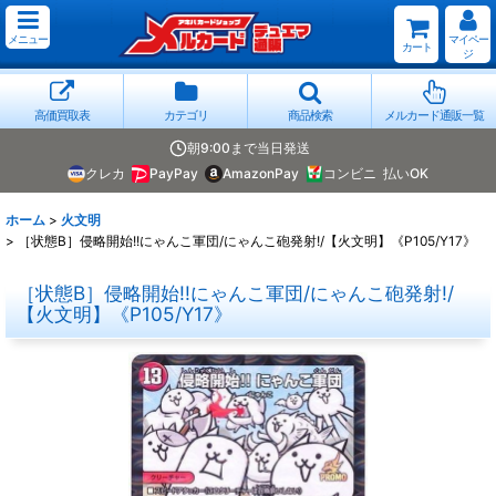
メニュー
マイペー
カート
ジ
高価買取表
カテゴリ
商品検索
メルカード通販一覧
朝9:00まで当日発送
クレカ
PayPay
AmazonPay
コンビニ
払いOK
ホーム
>
火文明
>
［状態B］侵略開始!!にゃんこ軍団/にゃんこ砲発射!/【火文明】《P105/Y17》
［状態B］侵略開始!!にゃんこ軍団/にゃんこ砲発射!/
【火文明】《P105/Y17》