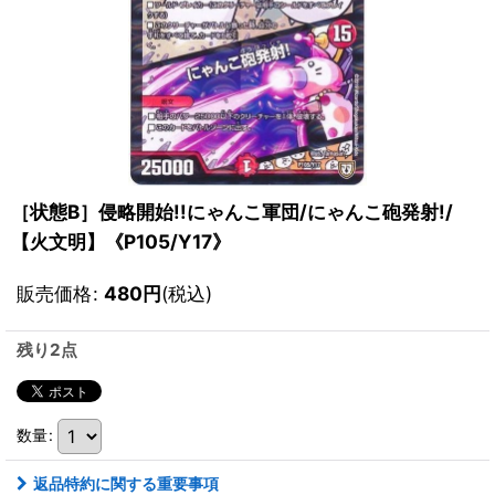
［状態B］侵略開始!!にゃんこ軍団/にゃんこ砲発射!/
【火文明】《P105/Y17》
販売価格
:
480
円
(税込)
残り2点
数量
:
返品特約に関する重要事項