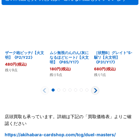
ザーク砲ピッチ/【火文
ムシ無視のんのん/灰に
［状態B］グレイト"S-
明】《P2/Y22》
なるほどヒート/【火文
駆"/【火文明】
明】《P85/Y17》
《P31/Y17》
480
円
(税込)
180
円
(税込)
680
円
(税込)
残り9点
残り5点
残り1点
店頭買取も承っています。詳細は下記の「買取価格表」よりご確
認ください
https://akihabara-cardshop.com/tcg/duel-masters/