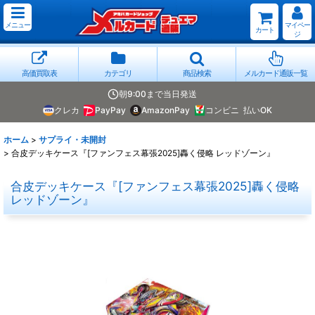
メニュー
マイペー
カート
ジ
高価買取表
カテゴリ
商品検索
メルカード通販一覧
朝9:00まで当日発送
クレカ
PayPay
AmazonPay
コンビニ
払いOK
ホーム
>
サプライ・未開封
>
合皮デッキケース『[ファンフェス幕張2025]轟く侵略 レッドゾーン』
合皮デッキケース『[ファンフェス幕張2025]轟く侵略
レッドゾーン』