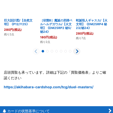
巨大設計図/【自然文
［状態B］魔誕の邪蹄ベ
蛇誕怪人ギャスカ/【火
明】《P12/Y25》
ルヘルデガウル/【火文
文明】《DM25RP4 秘
明】《DM25RP2 秘5/
23/秘24》
280
円
(税込)
秘24》
280
円
(税込)
残り2点
180
円
(税込)
残り7点
残り2点
店頭買取も承っています。詳細は下記の「買取価格表」よりご確
認ください
https://akihabara-cardshop.com/tcg/duel-masters/
カードの状態基準について