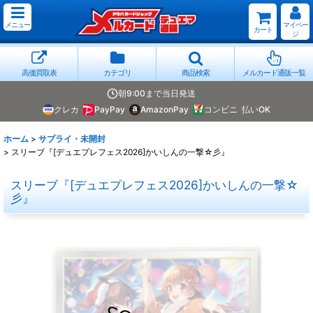
メニュー
マイペー
カート
ジ
高価買取表
カテゴリ
商品検索
メルカード通販一覧
朝9:00まで当日発送
クレカ
PayPay
AmazonPay
コンビニ
払いOK
ホーム
>
サプライ・未開封
>
スリーブ『[デュエプレフェス2026]かいしんの一撃☆彡』
スリーブ『[デュエプレフェス2026]かいしんの一撃☆
彡』