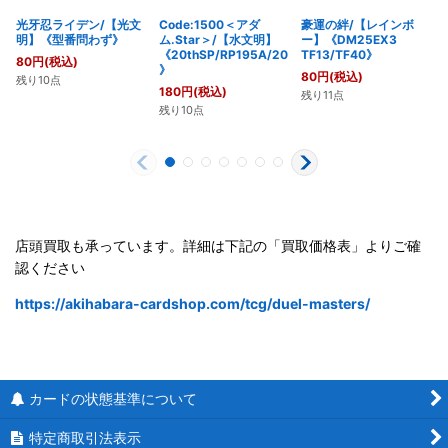
光牙忍ライデン/【光文
Code:1500＜アダ
豪運の絆/【レインボ
明】《型番問わず》
ム.Star＞/【水文明】
ー】《DM25EX3
《20thSP/RP195A/20
TF13/TF40》
80
円
(税込)
》
80
円
(税込)
残り10点
180
円
(税込)
残り11点
残り10点
店頭買取も承っています。詳細は下記の「買取価格表」よりご確
認ください
https://akihabara-cardshop.com/tcg/duel-masters/
カードの状態基準について
特定商取引法表示