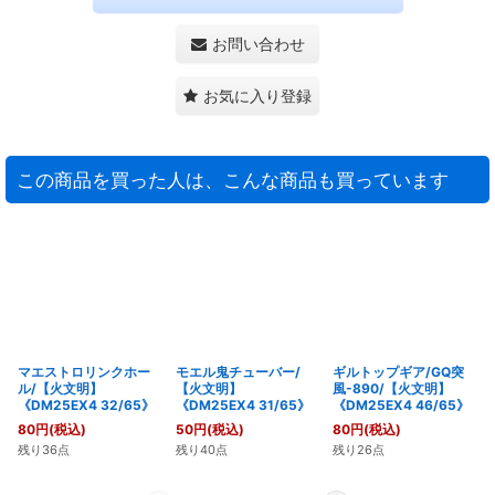
お問い合わせ
お気に入り登録
この商品を買った人は、こんな商品も買っています
マエストロリンクホー
モエル鬼チューバー/
ギルトップギア/GQ突
ル/【火文明】
【火文明】
風-890/【火文明】
《DM25EX4 32/65》
《DM25EX4 31/65》
《DM25EX4 46/65》
80
円
(税込)
50
円
(税込)
80
円
(税込)
残り36点
残り40点
残り26点