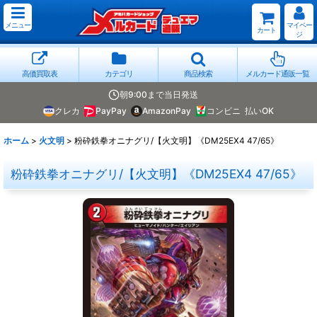
メニュー
マイペー
カート
ジ
高価買取表
カテゴリ
商品検索
メルカード通販一覧
朝9:00まで当日発送
クレカ
PayPay
AmazonPay
コンビニ
払いOK
ホーム
>
火文明
>
粉砕鉄拳オニナグリ/【火文明】《DM25EX4 47/65》
粉砕鉄拳オニナグリ/【火文明】《DM25EX4 47/65》