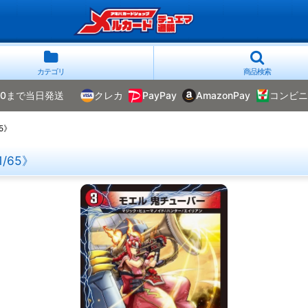
カテゴリ
商品検索
00まで当日発送
クレカ
PayPay
AmazonPay
コンビニ
5》
/65》