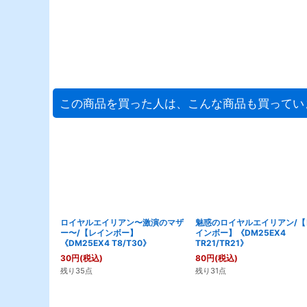
この商品を買った人は、こんな商品も買ってい
ロイヤルエイリアン〜激演のマザ
魅惑のロイヤルエイリアン/【
ー〜/【レインボー】
インボー】《DM25EX4
《DM25EX4 T8/T30》
TR21/TR21》
30
円
(税込)
80
円
(税込)
残り35点
残り31点