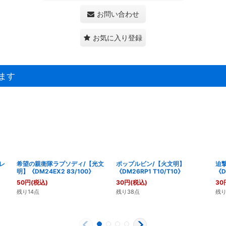
お問い合わせ
お気に入り登録
ます
レ
希望の親衛隊ラプソディ/【光文
ポップルビン/【火文明】
迫
明】《DM24EX2 83/100》
《DM26RP1 T10/T10》
《D
50
円
(税込)
30
円
(税込)
30
残り14点
残り38点
残り