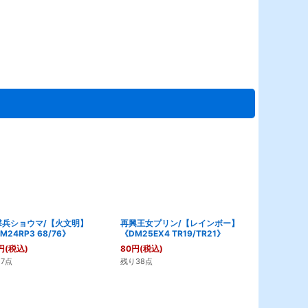
撃兵ショウマ/【火文明】
再興王女プリン/【レインボー】
モモキング旅
M24RP3 68/76》
《DM25EX4 TR19/TR21》
《DM24EX2 
円
(税込)
80
円
(税込)
80
円
(税込)
7点
残り38点
残り34点