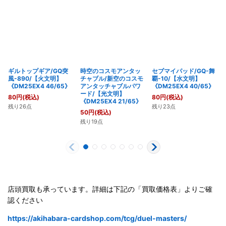
ギルトップギア/GQ突
時空のコスモアンタッ
セブマイパッド/GQ-舞
風-890/【火文明】
チャブル/新空のコスモ
覇-10/【水文明】
《DM25EX4 46/65》
アンタッチャブルパワ
《DM25EX4 40/65》
ード/【光文明】
80
円
(税込)
80
円
(税込)
《DM25EX4 21/65》
残り26点
残り23点
50
円
(税込)
残り19点
店頭買取も承っています。詳細は下記の「買取価格表」よりご確
認ください
https://akihabara-cardshop.com/tcg/duel-masters/