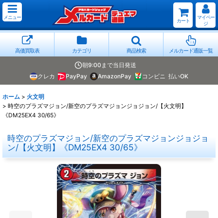
メニュー
マイペー
カート
ジ
高価買取表
カテゴリ
商品検索
メルカード通販一覧
朝9:00まで当日発送
クレカ
PayPay
AmazonPay
コンビニ
払いOK
ホーム
>
火文明
>
時空のプラズマジョン/新空のプラズマジョンジョジョン/【火文明】
《DM25EX4 30/65》
時空のプラズマジョン/新空のプラズマジョンジョジョ
ン/【火文明】《DM25EX4 30/65》