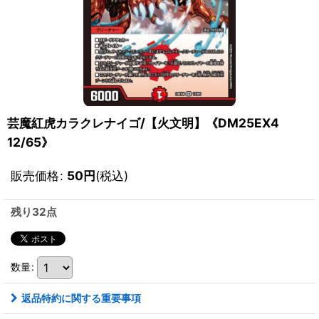
芸魔紅虎カラクレナイゴ/【火文明】《DM25EX4
12/65》
販売価格
:
50
円
(税込)
残り32点
数量
:
返品特約に関する重要事項