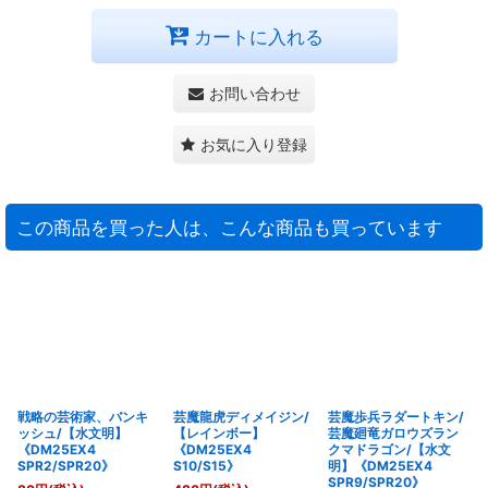
カートに入れる
お問い合わせ
お気に入り登録
この商品を買った人は、こんな商品も買っています
戦略の芸術家、バンキ
芸魔龍虎ディメイジン/
芸魔歩兵ラダートキン/
ッシュ/【水文明】
【レインボー】
芸魔廻竜ガロウズラン
《DM25EX4
《DM25EX4
クマドラゴン/【水文
SPR2/SPR20》
S10/S15》
明】《DM25EX4
SPR9/SPR20》