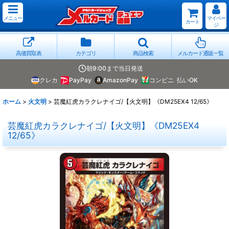
メニュー
マイペー
カート
ジ
高価買取表
カテゴリ
商品検索
メルカード通販一覧
朝9:00まで当日発送
クレカ
PayPay
AmazonPay
コンビニ
払いOK
ホーム
>
火文明
>
芸魔紅虎カラクレナイゴ/【火文明】《DM25EX4 12/65》
芸魔紅虎カラクレナイゴ/【火文明】《DM25EX4
12/65》