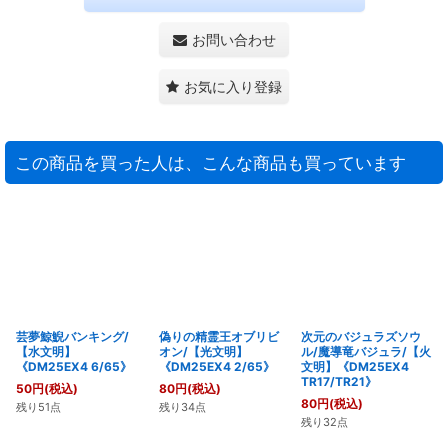
お問い合わせ
お気に入り登録
この商品を買った人は、こんな商品も買っています
芸夢鯨鯢バンキング/
偽りの精霊王オブリビ
次元のバジュラズソウ
【水文明】
オン/【光文明】
ル/魔導竜バジュラ/【火
《DM25EX4 6/65》
《DM25EX4 2/65》
文明】《DM25EX4
TR17/TR21》
50
円
(税込)
80
円
(税込)
80
円
(税込)
残り51点
残り34点
残り32点