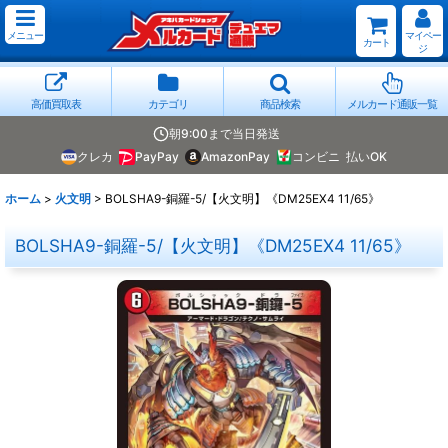
メニュー
マイペー
カート
ジ
高価買取表
カテゴリ
商品検索
メルカード通販一覧
朝9:00まで当日発送
クレカ
PayPay
AmazonPay
コンビニ
払いOK
ホーム
>
火文明
>
BOLSHA9-銅羅-5/【火文明】《DM25EX4 11/65》
BOLSHA9-銅羅-5/【火文明】《DM25EX4 11/65》