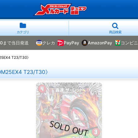
カテゴリ
商品検索
00まで当日発送
クレカ
PayPay
AmazonPay
コンビニ
X4 T23/T30》
EX4 T23/T30》