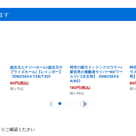
ます
超次元エナジーホール/超次元サ
時空の吸引ドンドンクロウラー/
時
プライズホール/【レインボー】
新世界の覚醒者サイバーNXワー
ラ
《DM25EX4 T28/T30》
ルド/【水文明】《DM25EX4
明】
4/65》
80
円
(税込)
80
180
円
(税込)
残り15点
残り
残り48点
よりご確認ください