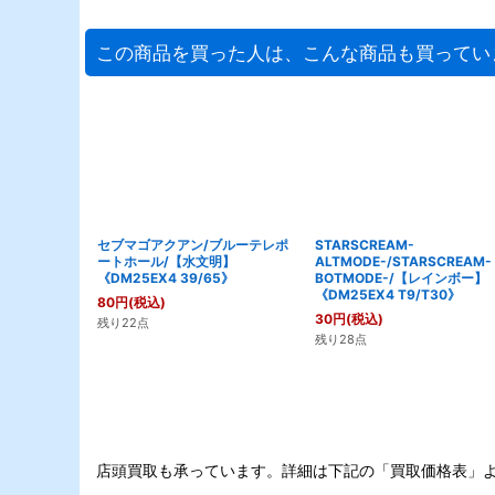
この商品を買った人は、こんな商品も買ってい
セブマゴアクアン/ブルーテレポ
STARSCREAM-
ートホール/【水文明】
ALTMODE-/STARSCREAM-
《DM25EX4 39/65》
BOTMODE-/【レインボー】
《DM25EX4 T9/T30》
80
円
(税込)
30
円
(税込)
残り22点
残り28点
店頭買取も承っています。詳細は下記の「買取価格表」