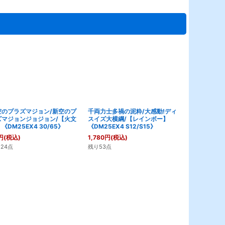
空のプラズマジョン/新空のプ
千両力士多禍の泥粋/大感動!ディ
セブマイパッド
ズマジョンジョジョン/【火文
スイズ大横綱/【レインボー】
【水文明】《DM
《DM25EX4 30/65》
《DM25EX4 S12/S15》
80
円
(税込)
円
(税込)
1,780
円
(税込)
残り23点
24点
残り53点