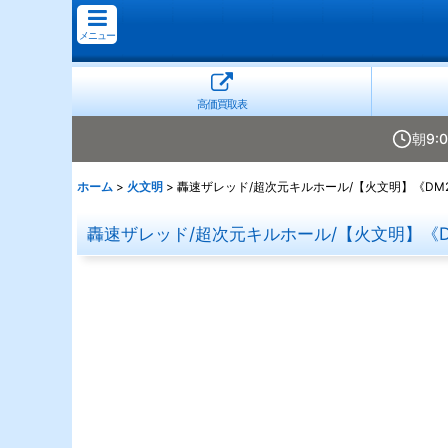
メニュー
高価買取表
朝9:
ホーム
>
火文明
>
轟速ザレッド/超次元キルホール/【火文明】《DM25E
轟速ザレッド/超次元キルホール/【火文明】《DM25