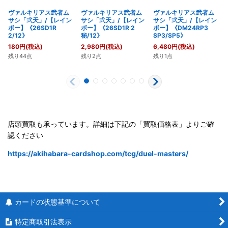
ヴァルキリアス武者ム
ヴァルキリアス武者ム
ヴァルキリアス武者ム
サシ「弐天」/【レイン
サシ「弐天」/【レイン
サシ「弐天」/【レイン
ボー】《26SD1R
ボー】《26SD1R 2
ボー】《DM24RP3
2/12》
秘/12》
SP3/SP5》
180
円
(税込)
2,980
円
(税込)
6,480
円
(税込)
残り44点
残り2点
残り1点
店頭買取も承っています。詳細は下記の「買取価格表」よりご確
認ください
https://akihabara-cardshop.com/tcg/duel-masters/
カードの状態基準について
特定商取引法表示