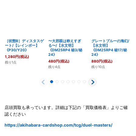
［状態B］ディスタスゲ
〜大邪眼は称えすぎ
グレートブルーの海幻/
ート/【レインボー】
る〜/【水文明】
【水文明】
《P30/Y20》
《DM25RP4 秘3/秘
《DM25RP4 秘17/秘
24》
24》
1,280
円
(税込)
480
円
(税込)
880
円
(税込)
残り1点
残り4点
残り10点
店頭買取も承っています。詳細は下記の「買取価格表」よりご確
認ください
https://akihabara-cardshop.com/tcg/duel-masters/