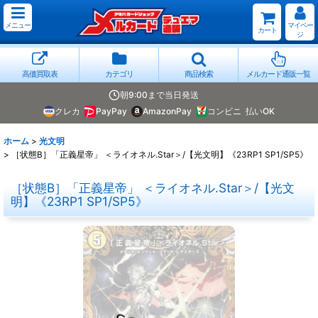
メニュー
マイペー
カート
ジ
高価買取表
カテゴリ
商品検索
メルカード通販一覧
朝9:00まで当日発送
クレカ
PayPay
AmazonPay
コンビニ
払いOK
ホーム
>
光文明
>
［状態B］「正義星帝」 ＜ライオネル.Star＞/【光文明】《23RP1 SP1/SP5》
［状態B］「正義星帝」 ＜ライオネル.Star＞/【光文
明】《23RP1 SP1/SP5》