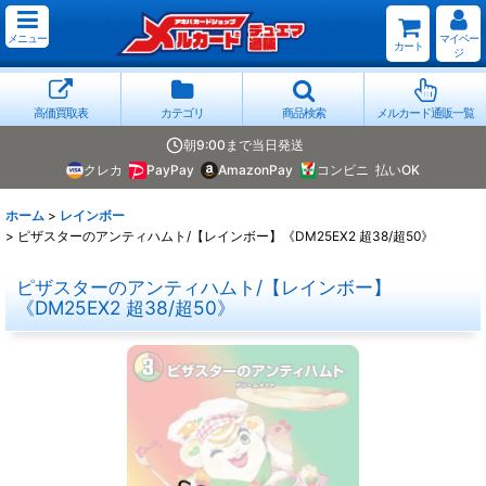
メニュー
マイペー
カート
ジ
高価買取表
カテゴリ
商品検索
メルカード通販一覧
朝9:00まで当日発送
クレカ
PayPay
AmazonPay
コンビニ
払いOK
ホーム
>
レインボー
>
ピザスターのアンティハムト/【レインボー】《DM25EX2 超38/超50》
ピザスターのアンティハムト/【レインボー】
《DM25EX2 超38/超50》