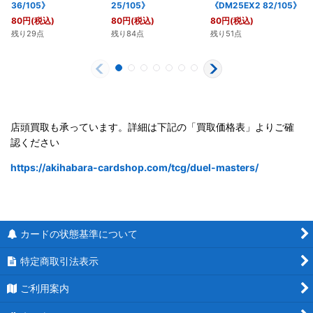
36/105》
25/105》
《DM25EX2 82/105》
80
円
(税込)
80
円
(税込)
80
円
(税込)
残り29点
残り84点
残り51点
店頭買取も承っています。詳細は下記の「買取価格表」よりご確
認ください
https://akihabara-cardshop.com/tcg/duel-masters/
カードの状態基準について
特定商取引法表示
ご利用案内