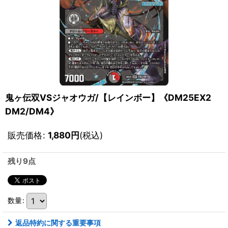
鬼ヶ伝双VSジャオウガ/【レインボー】《DM25EX2
DM2/DM4》
販売価格
:
1,880
円
(税込)
残り9点
数量
:
返品特約に関する重要事項