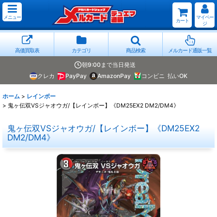
メニュー
マイペー
カート
ジ
高価買取表
カテゴリ
商品検索
メルカード通販一覧
朝9:00まで当日発送
クレカ
PayPay
AmazonPay
コンビニ
払いOK
ホーム
>
レインボー
>
鬼ヶ伝双VSジャオウガ/【レインボー】《DM25EX2 DM2/DM4》
鬼ヶ伝双VSジャオウガ/【レインボー】《DM25EX2
DM2/DM4》