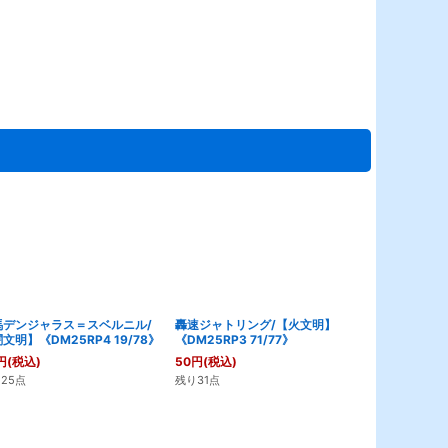
馬デンジャラス＝スベルニル/
轟速ジャトリング/【火文明】
テレス=テレ
文明】《DM25RP4 19/78》
《DM25RP3 71/77》
《DM25RP2 
円
(税込)
50
円
(税込)
80
円
(税込)
25点
残り31点
残り68点