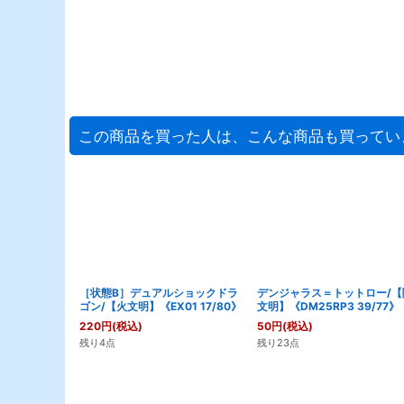
この商品を買った人は、こんな商品も買ってい
［状態B］デュアルショックドラ
デンジャラス＝トットロー/【
ゴン/【火文明】《EX01 17/80》
文明】《DM25RP3 39/77》
220
円
(税込)
50
円
(税込)
残り4点
残り23点