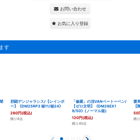
お問い合わせ
お気に入り登録
ます
闇
邪闘デンジャラシス/【レインボ
「修羅」の頂VANベートーベン/
愛
ー】《DM25RP3 秘11/秘24》
【ゼロ文明】《DM26EX1
【闇
9/50》(ノーマル版)
280
円
(税込)
50
120
円
(税込)
残り6点
残り
残り40点