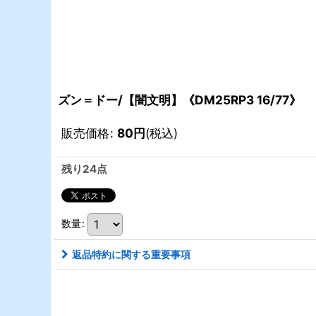
ズン＝ドー/【闇文明】《DM25RP3 16/77》
販売価格
:
80
円
(税込)
残り24点
数量
:
返品特約に関する重要事項