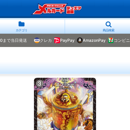
カテゴリ
商品検索
00まで当日発送
クレカ
PayPay
AmazonPay
コンビニ