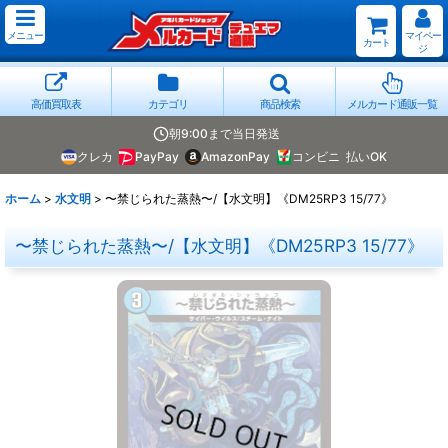
メニュー
マイペー
カート
ジ
高価買取表
カテゴリ
商品検索
メルカード通販一覧
朝9:00まで当日発送
クレカ
PayPay
AmazonPay
コンビニ
払いOK
ホーム
>
水文明
>
〜禁じられた蒸熱〜/【水文明】《DM25RP3 15/77》
〜禁じられた蒸熱〜/【水文明】《DM25RP3 15/77》