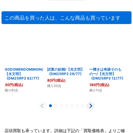
この商品を買った人は、こんな商品も買っています
GODOMENDOMINION/
試算の妖精/【光文明】
〜輝きは奇跡そのも
【水文明】
《DM25RP3 29/77》
の〜/【光文明】
《DM25RP3 62/77》
《DM25RP3 12/77》
80
円
(税込)
30
円
(税込)
180
円
(税込)
残り20点
残り91点
残り11点
店頭買取も承っています。詳細は下記の「買取価格表」よりご確