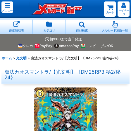
メニュー
マイペー
カート
ジ
高価買取表
カテゴリ
商品検索
メルカード通販一覧
朝9:00まで当日発送
クレカ
PayPay
AmazonPay
コンビニ
払いOK
ホーム
>
光文明
>
魔法カオスマントラ/【光文明】《DM25RP3 秘2/秘24》
魔法カオスマントラ/【光文明】《DM25RP3 秘2/秘
24》