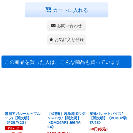
カートに入れる
お問い合わせ
お気に入り登録
この商品を買った人は、こんな商品も買っています
霊淵アガルーム＝プル
［状態B］超暴淵ボウダ
魔弾バレットバイス/
ーフ/【闇文明】
ン＝ロウ/【闇文明】
【闇文明】《PCD02騎
《P35/Y23》
《DM24RP3 秘6/秘
17/18》
24》
80
円
(税込)