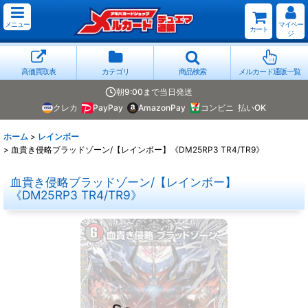
メニュー
マイペー
カート
ジ
高価買取表
カテゴリ
商品検索
メルカード通販一覧
朝9:00まで当日発送
クレカ
PayPay
AmazonPay
コンビニ
払いOK
ホーム
>
レインボー
>
血貴き侵略ブラッドゾーン/【レインボー】《DM25RP3 TR4/TR9》
血貴き侵略ブラッドゾーン/【レインボー】
《DM25RP3 TR4/TR9》