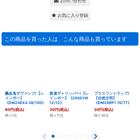
お問い合わせ
お気に入り登録
この商品を買った人は、こんな商品も買っています
轟血鬼ザヴァンプ/【レ
影速ザトリッパー/【レ
プラスワントラップ/
インボー】
インボー】《26SD1W
【自然文明】
《DM24EX4 38/100》
12/12》
《DM26RP1 76/77》
80
円
(税込)
30
円
(税込)
30
円
(税込)
残り1点
残り17点
残り36点