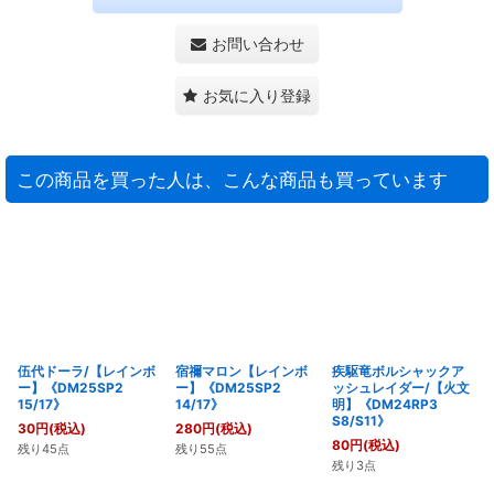
お問い合わせ
お気に入り登録
この商品を買った人は、こんな商品も買っています
伍代ドーラ/【レインボ
宿禰マロン【レインボ
疾駆竜ボルシャックア
ー】《DM25SP2
ー】《DM25SP2
ッシュレイダー/【火文
15/17》
14/17》
明】《DM24RP3
S8/S11》
30
円
(税込)
280
円
(税込)
80
円
(税込)
残り45点
残り55点
残り3点