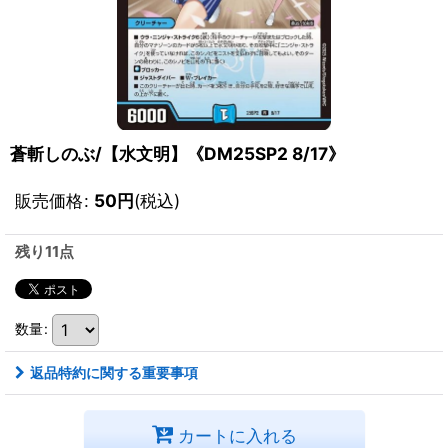
蒼斬しのぶ/【水文明】《DM25SP2 8/17》
販売価格
:
50
円
(税込)
残り11点
数量
:
返品特約に関する重要事項
カートに入れる