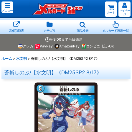
メニュー
マイペー
カート
ジ
高価買取表
カテゴリ
商品検索
メルカード通販一覧
朝9:00まで当日発送
クレカ
PayPay
AmazonPay
コンビニ
払いOK
ホーム
>
水文明
>
蒼斬しのぶ/【水文明】《DM25SP2 8/17》
蒼斬しのぶ/【水文明】《DM25SP2 8/17》