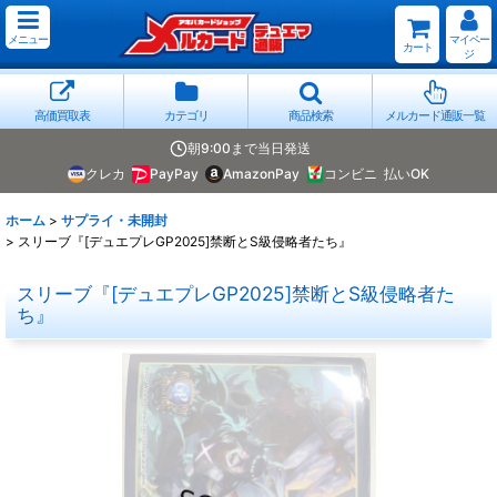
メニュー
マイペー
カート
ジ
高価買取表
カテゴリ
商品検索
メルカード通販一覧
朝9:00まで当日発送
クレカ
PayPay
AmazonPay
コンビニ
払いOK
ホーム
>
サプライ・未開封
>
スリーブ『[デュエプレGP2025]禁断とS級侵略者たち』
スリーブ『[デュエプレGP2025]禁断とS級侵略者た
ち』