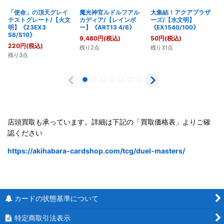
「使命」の頂天グレイ
魔光神官ルドルフアル
大集結！アクアブラザ
テストグレート/【火文
カディア/【レインボ
ーズ/【水文明】
明】《23EX3
ー】《ART13 4/6》
《EX1540/100》
S6/S10》
9,480
円
(税込)
50
円
(税込)
220
円
(税込)
残り2点
残り31点
残り3点
店頭買取も承っています。詳細は下記の「買取価格表」よりご確
認ください
https://akihabara-cardshop.com/tcg/duel-masters/
カードの状態基準について
特定商取引法表示