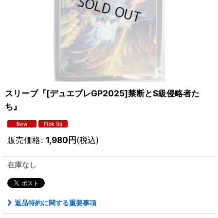
スリーブ『[デュエプレGP2025]禁断とS級侵略者た
ち』
販売価格
:
1,980
円
(税込)
在庫なし
返品特約に関する重要事項