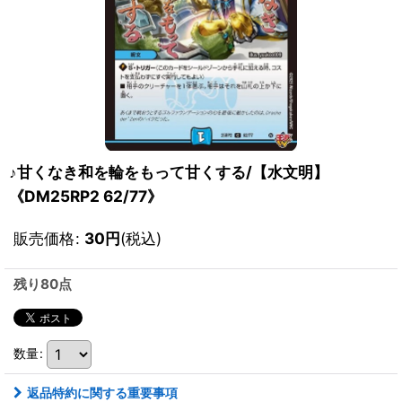
♪甘くなき和を輪をもって甘くする/【水文明】
《DM25RP2 62/77》
販売価格
:
30
円
(税込)
残り80点
数量
:
返品特約に関する重要事項