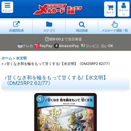
メニュー
マイペー
カート
ジ
高価買取表
カテゴリ
商品検索
メルカード通販一覧
朝9:00まで当日発送
クレカ
PayPay
AmazonPay
コンビニ
払いOK
ホーム
>
水文明
>
♪甘くなき和を輪をもって甘くする/【水文明】《DM25RP2 62/77》
♪甘くなき和を輪をもって甘くする/【水文明】
《DM25RP2 62/77》