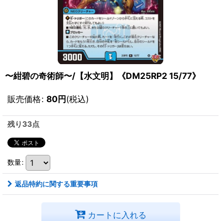
〜紺碧の奇術師〜/【水文明】《DM25RP2 15/77》
販売価格
:
80
円
(税込)
残り33点
数量
:
返品特約に関する重要事項
カートに入れる