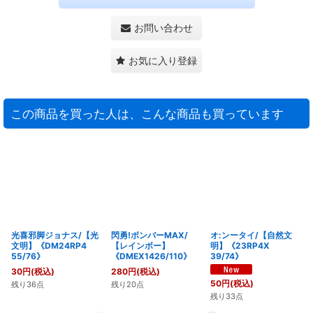
お問い合わせ
お気に入り登録
この商品を買った人は、こんな商品も買っています
光喜邪脚ジョナス/【光
閃勇!ボンバーMAX/
オ:ンータイ/【自然文
文明】《DM24RP4
【レインボー】
明】《23RP4X
55/76》
《DMEX1426/110》
39/74》
30
円
(税込)
280
円
(税込)
50
円
(税込)
残り36点
残り20点
残り33点