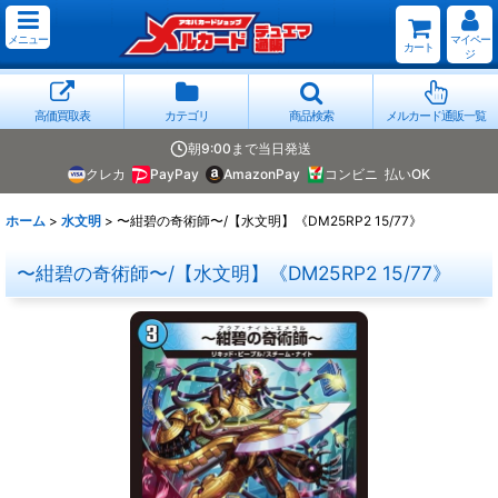
メニュー
マイペー
カート
ジ
高価買取表
カテゴリ
商品検索
メルカード通販一覧
朝9:00まで当日発送
クレカ
PayPay
AmazonPay
コンビニ
払いOK
ホーム
>
水文明
>
〜紺碧の奇術師〜/【水文明】《DM25RP2 15/77》
〜紺碧の奇術師〜/【水文明】《DM25RP2 15/77》