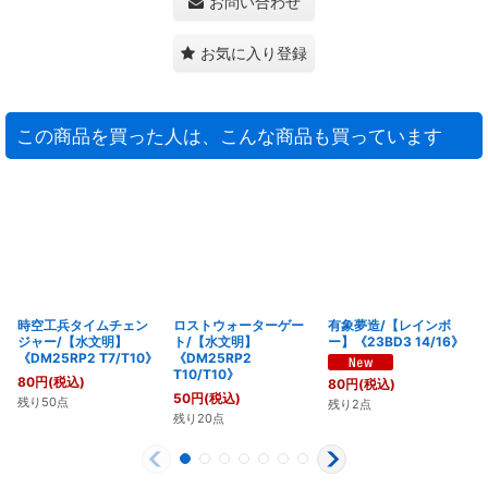
お問い合わせ
お気に入り登録
この商品を買った人は、こんな商品も買っています
時空工兵タイムチェン
ロストウォーターゲー
有象夢造/【レインボ
ジャー/【水文明】
ト/【水文明】
ー】《23BD3 14/16》
《DM25RP2 T7/T10》
《DM25RP2
T10/T10》
80
円
(税込)
80
円
(税込)
50
円
(税込)
残り50点
残り2点
残り20点