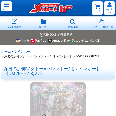
メニュー
マイペー
カート
ジ
高価買取表
カテゴリ
商品検索
メルカード通販一覧
朝9:00まで当日発送
クレカ
PayPay
AmazonPay
コンビニ
払いOK
ホーム
>
レインボー
>
深淵の洪怖ソクトー=ソレクトー/【レインボー】《DM25RP2 8/77》
深淵の洪怖ソクトー=ソレクトー/【レインボー】
《DM25RP2 8/77》