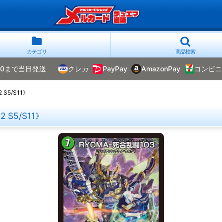
カテゴリ
商品検索
00まで当日発送
クレカ
PayPay
AmazonPay
コンビニ
S5/S11》
 S5/S11》