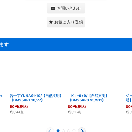
お問い合わせ
お気に入り登録
ます
ュ
咎十字YUNAGI-10/【自然文明】
「K」-9+9/【自然文明】
ジ
《DM25RP1 10/77》
《DM25RP3 S5/S11》
明】
50
円
(税込)
80
円
(税込)
80
残り44点
残り16点
残り