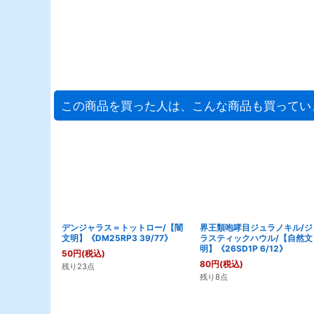
この商品を買った人は、こんな商品も買ってい
デンジャラス＝トットロー/【闇
界王類咆哮目ジュラノキル/ジ
文明】《DM25RP3 39/77》
ラスティックハウル/【自然文
明】《26SD1P 6/12》
50
円
(税込)
80
円
(税込)
残り23点
残り8点