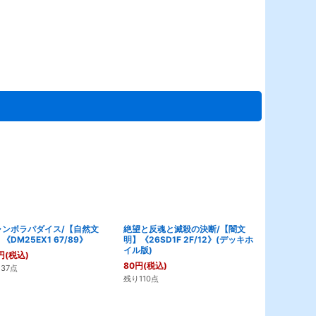
ャンボラパダイス/【自然文
絶望と反魂と滅殺の決断/【闇文
邪幽ジャジー
《DM25EX1 67/89》
明】《26SD1F 2F/12》(デッキホ
明】《DM25R
イル版)
円
(税込)
80
円
(税込)
80
円
(税込)
37点
残り10点
残り110点