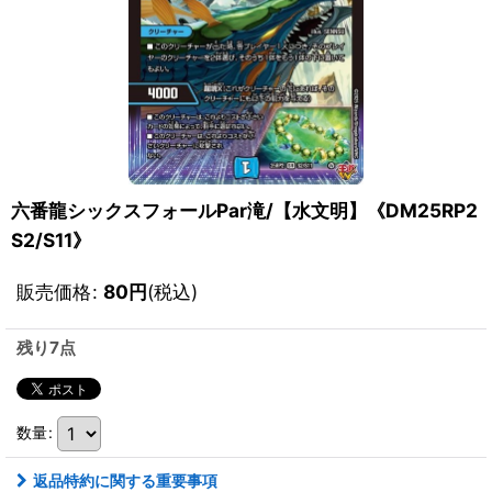
六番龍シックスフォールPar滝/【水文明】《DM25RP2
S2/S11》
販売価格
:
80
円
(税込)
残り7点
数量
:
返品特約に関する重要事項