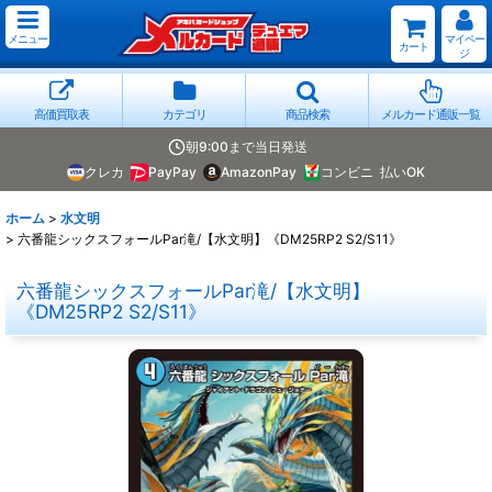
メニュー
マイペー
カート
ジ
高価買取表
カテゴリ
商品検索
メルカード通販一覧
朝9:00まで当日発送
クレカ
PayPay
AmazonPay
コンビニ
払いOK
ホーム
>
水文明
>
六番龍シックスフォールPar滝/【水文明】《DM25RP2 S2/S11》
六番龍シックスフォールPar滝/【水文明】
《DM25RP2 S2/S11》