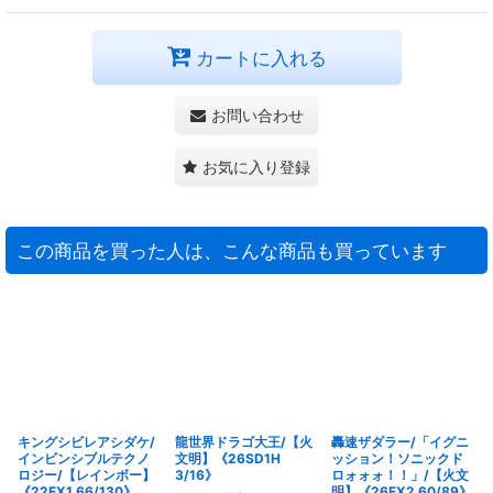
カートに入れる
お問い合わせ
お気に入り登録
この商品を買った人は、こんな商品も買っています
キングシビレアシダケ/
龍世界ドラゴ大王/【火
轟速ザダラー/「イグニ
インビンシブルテクノ
文明】《26SD1H
ッション！ソニックド
ロジー/【レインボー】
3/16》
ロォォォ！！」/【火文
《22EX1 66/130》
明】《26EX2 60/89》