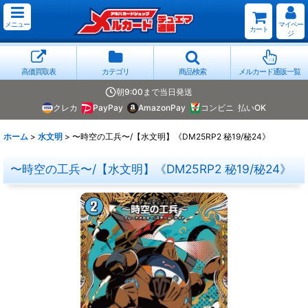
メニュー
マイペー
カート
ジ
高価買取表
カテゴリ
商品検索
メルカード通販一覧
朝9:00まで当日発送
クレカ
PayPay
AmazonPay
コンビニ
払いOK
ホーム
>
水文明
>
〜時空の工兵〜/【水文明】《DM25RP2 秘19/秘24》
〜時空の工兵〜/【水文明】《DM25RP2 秘19/秘24》