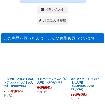
お問い合わせ
お気に入り登録
この商品を買った人は、こんな商品も買っています
［状態B］改竄の炎ボル
下町のナポレたん/【火
スパダチキャンベロR/
メテウスハック/【水文
文明】《P68/Y19》
【火文明】
明】《P38/Y25》
《DMPROMOY19
50
円
(税込)
P71/Y19》
2,580
円
(税込)
残り11点
280
円
(税込)
残り1点
残り8点