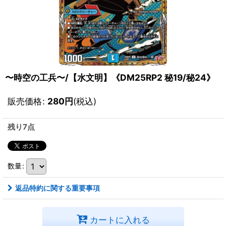
〜時空の工兵〜/【水文明】《DM25RP2 秘19/秘24》
販売価格
:
280
円
(税込)
残り7点
数量
:
返品特約に関する重要事項
カートに入れる