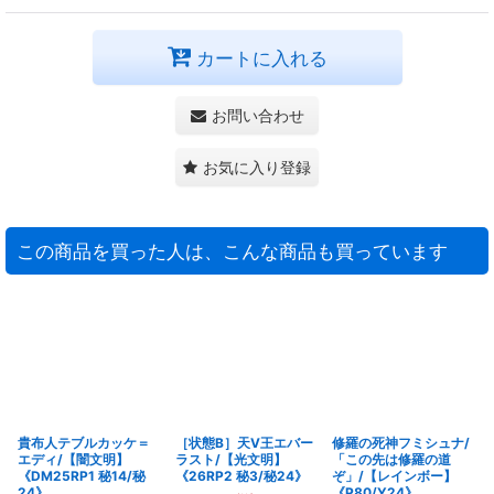
カートに入れる
お問い合わせ
お気に入り登録
この商品を買った人は、こんな商品も買っています
貴布人テブルカッケ＝
［状態B］天V王エバー
修羅の死神フミシュナ/
エディ/【闇文明】
ラスト/【光文明】
「この先は修羅の道
《DM25RP1 秘14/秘
《26RP2 秘3/秘24》
ぞ」/【レインボー】
24》
《P80/Y24》