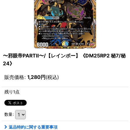
〜邪眼帝PARTII〜/【レインボー】《DM25RP2 秘7/秘
24》
販売価格
:
1,280
円
(税込)
残り1点
数量
:
返品特約に関する重要事項