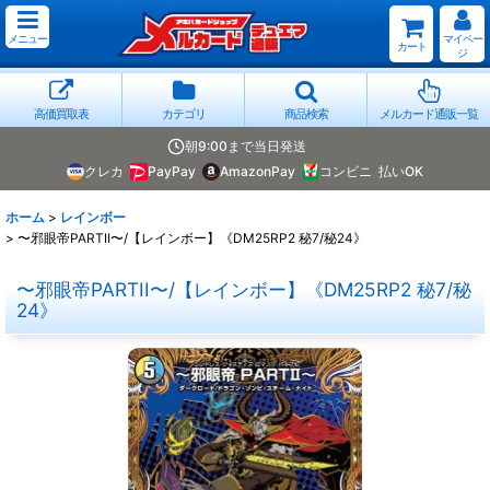
メニュー
マイペー
カート
ジ
高価買取表
カテゴリ
商品検索
メルカード通販一覧
朝9:00まで当日発送
クレカ
PayPay
AmazonPay
コンビニ
払いOK
ホーム
>
レインボー
>
〜邪眼帝PARTII〜/【レインボー】《DM25RP2 秘7/秘24》
〜邪眼帝PARTII〜/【レインボー】《DM25RP2 秘7/秘
24》