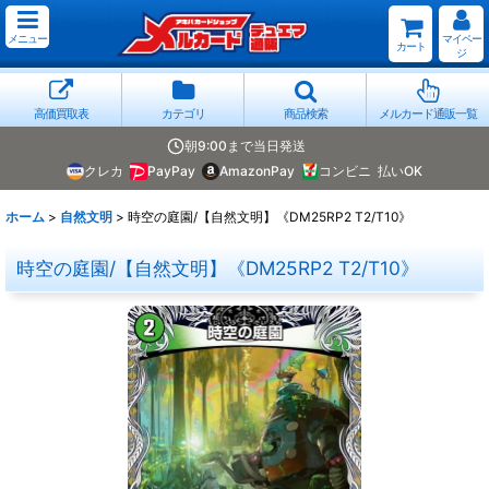
メニュー
マイペー
カート
ジ
高価買取表
カテゴリ
商品検索
メルカード通販一覧
朝9:00まで当日発送
クレカ
PayPay
AmazonPay
コンビニ
払いOK
ホーム
>
自然文明
>
時空の庭園/【自然文明】《DM25RP2 T2/T10》
時空の庭園/【自然文明】《DM25RP2 T2/T10》