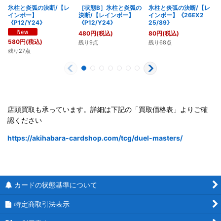
氷柱と炎弧の決断/【レ
［状態B］氷柱と炎弧の
氷柱と炎弧の決断/【レ
インボー】
決断/【レインボー】
インボー】《26EX2
《P12/Y24》
《P12/Y24》
25/89》
480
円
(税込)
80
円
(税込)
580
円
(税込)
残り9点
残り68点
残り27点
店頭買取も承っています。詳細は下記の「買取価格表」よりご確
認ください
https://akihabara-cardshop.com/tcg/duel-masters/
カードの状態基準について
特定商取引法表示