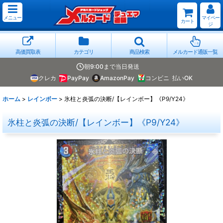
メニュー
マイペー
カート
ジ
高価買取表
カテゴリ
商品検索
メルカード通販一覧
朝9:00まで当日発送
クレカ
PayPay
AmazonPay
コンビニ
払いOK
ホーム
>
レインボー
>
氷柱と炎弧の決断/【レインボー】《P9/Y24》
氷柱と炎弧の決断/【レインボー】《P9/Y24》