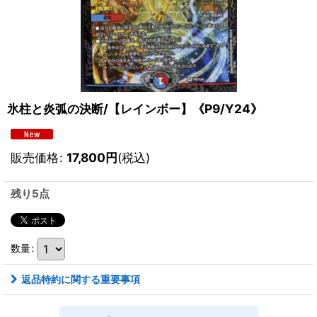
氷柱と炎弧の決断/【レインボー】《P9/Y24》
販売価格
:
17,800
円
(税込)
残り5点
数量
:
返品特約に関する重要事項