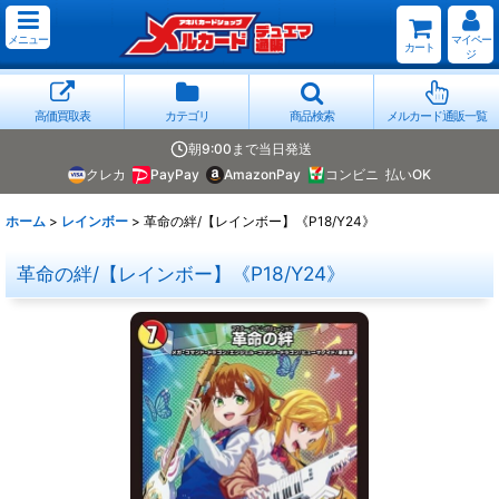
メニュー
マイペー
カート
ジ
高価買取表
カテゴリ
商品検索
メルカード通販一覧
朝9:00まで当日発送
クレカ
PayPay
AmazonPay
コンビニ
払いOK
ホーム
>
レインボー
>
革命の絆/【レインボー】《P18/Y24》
革命の絆/【レインボー】《P18/Y24》