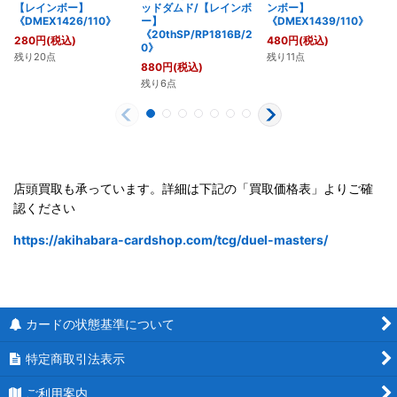
【レインボー】
ッドダムド/【レインボ
ンボー】
《DMEX1426/110》
ー】
《DMEX1439/110》
《20thSP/RP1816B/2
280
円
(税込)
480
円
(税込)
0》
残り20点
残り11点
880
円
(税込)
残り6点
店頭買取も承っています。詳細は下記の「買取価格表」よりご確
認ください
https://akihabara-cardshop.com/tcg/duel-masters/
カードの状態基準について
特定商取引法表示
ご利用案内